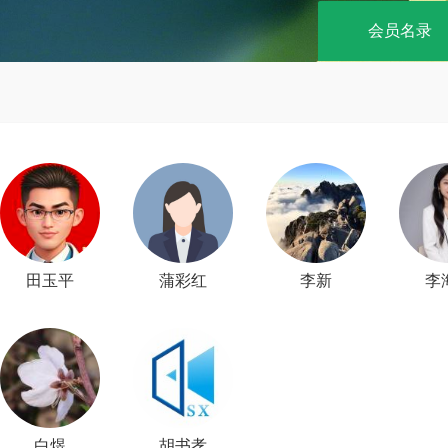
会员名录
田玉平
蒲彩红
李新
李
白煜
胡书孝