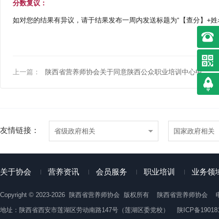
分数复议：
如对您的结果有异议，请于结果发布一周内发送标题为“【查分】+姓名+考号
上一篇：
陕西省营养师协会关于同意陕西公众职业培训中心申请理事单位的通知
友情链接：
省级政府相关
国家政府相关
关于协会
营养资讯
会员服务
职业培训
业务领
Copyright © 2023-2026 陕西省营养师协会 版权所有 陕西省营养师协会 电
地址：陕西省西安市莲湖区劳动南路147号（莲湖区委党校）
陕ICP备19018